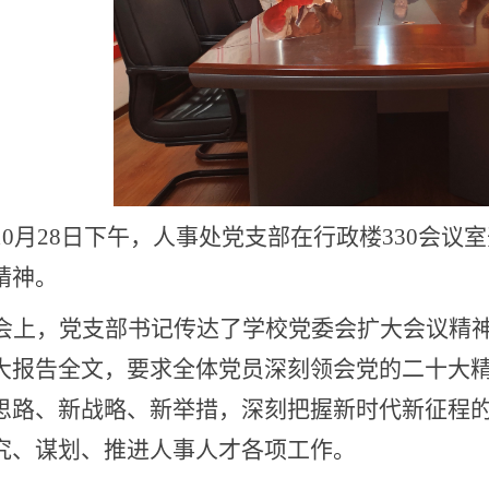
10月2
8
日下午，
人事处党支部在行政楼
330会
精神。
会
上
，党支部书记传达了学校党委会扩大会议精
大
报告
全文
，要求全体党员深刻领会党的二十大
思路、新战略、新举措，深刻把握新时代新征程
究、谋划、推进
人事人才
各项工作。