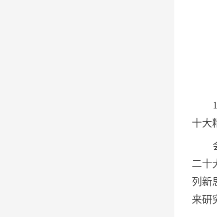
十大
二十
列新
来研