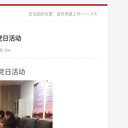
您当前的位置：
首页
党建工作
>>
>> 正文
党日活动
数:
380
党日活动