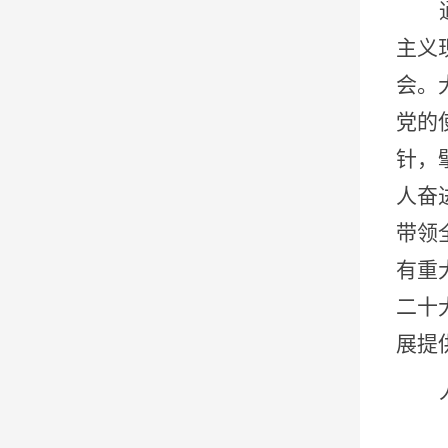
主义
会。
党的
针，
人奋
带领
有重
二十
展提