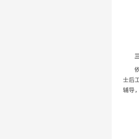
士后
辅导