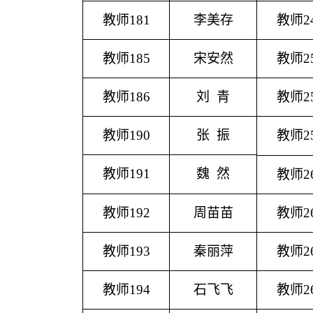
教师
181
李美存
教师
2
教师
185
宋安然
教师
2
教师
186
刘
青
教师
2
教师
190
张
振
教师
2
教师
191
魏
然
教师
2
教师
192
周苗苗
教师
2
教师
193
秦丽萍
教师
2
教师
194
石飞飞
教师
2