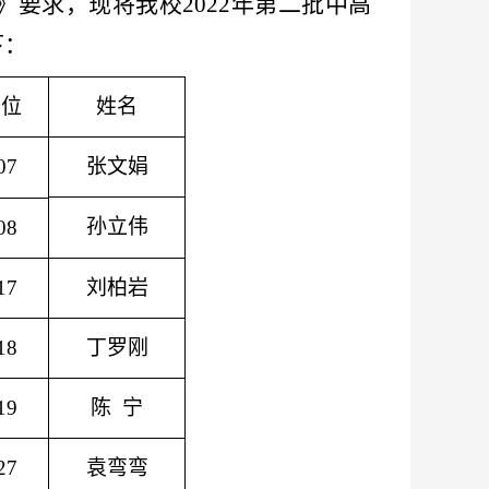
》
要
求
，现将我校
2022
年
第二批中高
下：
岗位
姓名
07
张文娟
孙立伟
08
17
刘柏岩
18
丁罗刚
19
陈
宁
27
袁弯弯