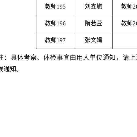
教师
195
刘鑫馗
教师
2
教师
196
隋若萱
教师
2
教师
197
张文娟
注：具体考察、体检事宜由用人单位通知，请上
候通知。