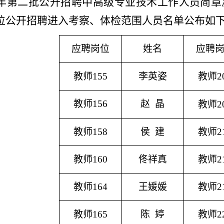
22年第二批公开招聘中高级专业技术工作人员简章
位公开招聘进入
考察
、体检
范围人员
名单公布如
应聘岗位
姓名
应聘
教师
155
李英姿
教师
2
教师
156
赵
晶
教师
2
教师
158
侯
建
教师
2
教师
160
佟祥真
教师
2
教师
164
王媛媛
教师
2
教师
165
陈
婷
教师
2