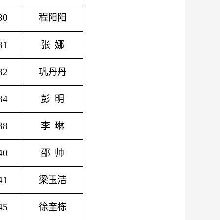
30
程阳阳
31
张
娜
32
巩丹丹
34
彭
明
38
李
琳
40
邵
帅
41
梁玉洁
45
徐奎栋