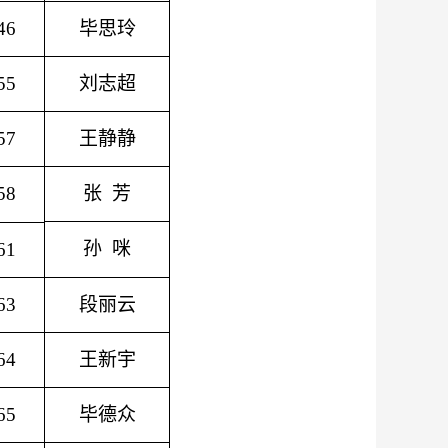
46
毕思玲
55
刘志超
57
王静静
58
张
芳
孙
咪
61
63
段丽云
64
王新宇
65
毕德众